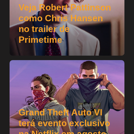
Veja Robert Pattinson
como Chris Hansen
no trailer de
Primetime
Grand Theft Auto VI
terá evento exclusivo
na Netflix em agosto