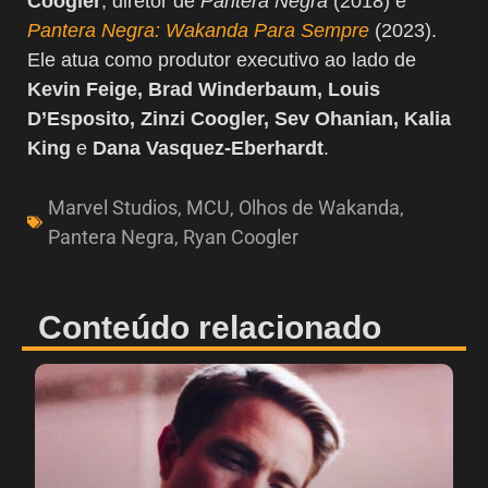
Coogler
, diretor de
Pantera Negra
(2018) e
Pantera Negra: Wakanda Para Sempre
(2023).
Ele atua como produtor executivo ao lado de
Kevin Feige, Brad Winderbaum, Louis
D’Esposito, Zinzi Coogler, Sev Ohanian, Kalia
King
e
Dana Vasquez-Eberhardt
.
Marvel Studios
,
MCU
,
Olhos de Wakanda
,
Pantera Negra
,
Ryan Coogler
Conteúdo relacionado