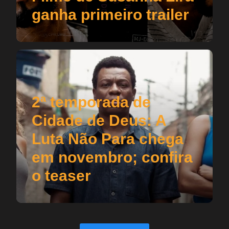
ganha primeiro trailer
2ª temporada de
Cidade de Deus: A
Luta Não Para chega
em novembro; confira
o teaser