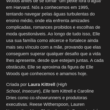
Woods antes de se tornar “um peixe fora d’água”
em Harvard. Nós a conhecemos em 1995,
tentando navegar pelas águas turbulentas do
ensino médio, onde ela enfrenta amizades
complicadas, romances proibidos e escolhas de
moda questionáveis. Ao longo de tudo isso, Elle
usa sua família como alicerce e fortalece ainda
mais seu vínculo com a mãe, provando que elas
conseguem superar qualquer desafio que a vida
lhes apresente, desde que estejam juntas. A cada
obstáculo, Elle se aproxima da figura de Elle
Woods que conhecemos e amamos hoje.
Criada por
Laura Kittrell
(
High
School
,
Insecure
),
Elle
tem Kittrell e Caroline
Dries como co-showrunners e produtoras
executivas. Reese Witherspoon, Lauren