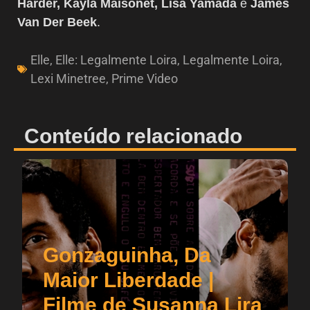
Harder, Kayla Maisonet, Lisa Yamada
e
James
Van Der Beek
.
Elle
,
Elle: Legalmente Loira
,
Legalmente Loira
,
Lexi Minetree
,
Prime Video
Conteúdo relacionado
Gonzaguinha, Da
Maior Liberdade |
Filme de Susanna Lira