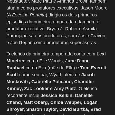
Neustadter, Marc Platt e Amanda Brown também
atuam como produtores executivos. Jason Moore
(
A Escolha Perfeita
) dirigiu os dois primeiros
episódios da primeira temporada e também é
produtor executivo. Bryan J. Raber e Asmita
Paranjape são os produtores, com Josie Craven
e Jen Regan como produtoras supervisoras.
O elenco da primeira temporada conta com
Lexi
Minetree
como Elle Woods, J
une Diane
Raphael
como Eva (mãe de Elle) e
Tom Everett
Scott
como seu pai, Wyatt, além de
Jacob
Moskovitz, Gabrielle Policano, Chandler
Kinney, Zac Looker
e
Amy Pietz
. O elenco
recorrente inclui
Jessica Belkin, Danielle
Chand, Matt Oberg, Chloe Wepper, Logan
Shroyer, Sharon Taylor, David Burtka, Brad