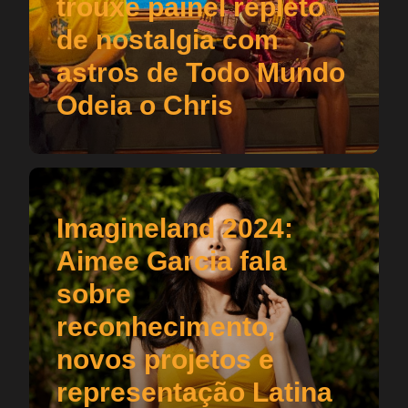
trouxe painel repleto
de nostalgia com
astros de Todo Mundo
Odeia o Chris
Imagineland 2024:
Aimee Garcia fala
sobre
reconhecimento,
novos projetos e
representação Latina