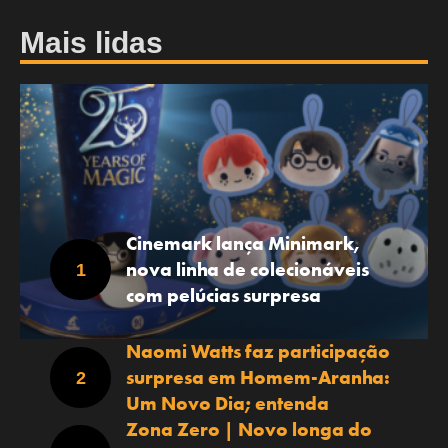
Mais lidas
Cinemark lança Minimark,
nova linha de colecionáveis
com pelúcias surpresa
Naomi Watts faz participação
surpresa em Homem-Aranha:
Um Novo Dia; entenda
Zona Zero | Novo longa do