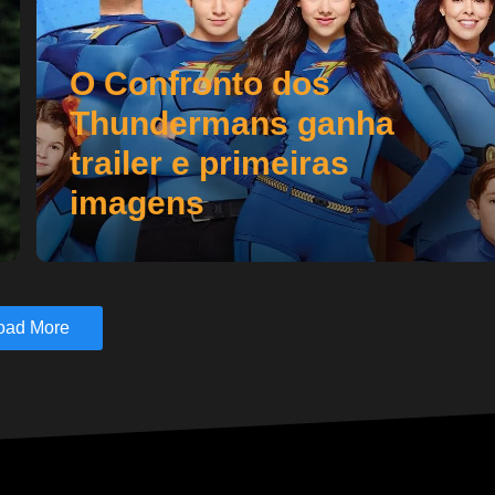
O Confronto dos
Thundermans ganha
trailer e primeiras
imagens
oad More