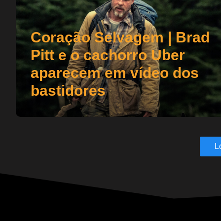
Coração Selvagem | Brad
Pitt e o cachorro Uber
aparecem em vídeo dos
bastidores
L