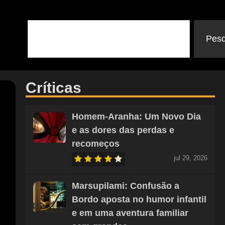
Pesq
Críticas
Homem-Aranha: Um Novo Dia
e as dores das perdas e
recomeços
jul 29, 2026
Marsupilami: Confusão a
Bordo aposta no humor infantil
e em uma aventura familiar