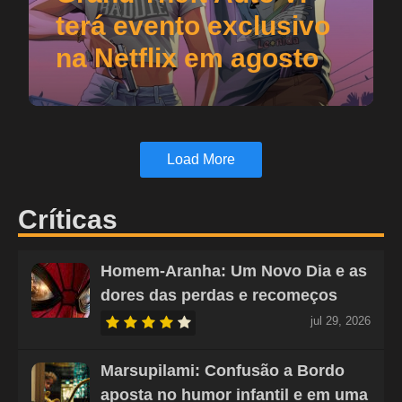
terá evento exclusivo
na Netflix em agosto
Load More
Críticas
Homem-Aranha: Um Novo Dia e as
dores das perdas e recomeços
jul 29, 2026
Marsupilami: Confusão a Bordo
aposta no humor infantil e em uma