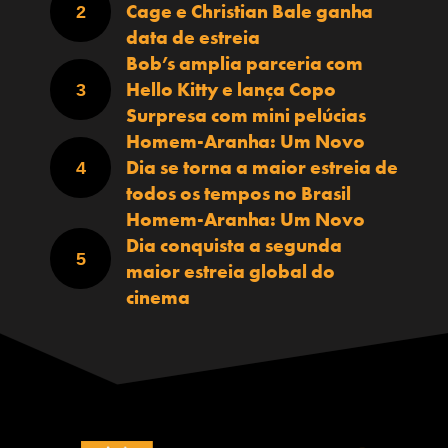
Cage e Christian Bale ganha
data de estreia
Bob’s amplia parceria com
Hello Kitty e lança Copo
Surpresa com mini pelúcias
Homem-Aranha: Um Novo
Dia se torna a maior estreia de
todos os tempos no Brasil
Homem-Aranha: Um Novo
Dia conquista a segunda
maior estreia global do
cinema