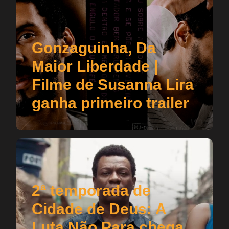
Gonzaguinha, Da
Maior Liberdade |
Filme de Susanna Lira
ganha primeiro trailer
2ª temporada de
Cidade de Deus: A
Luta Não Para chega