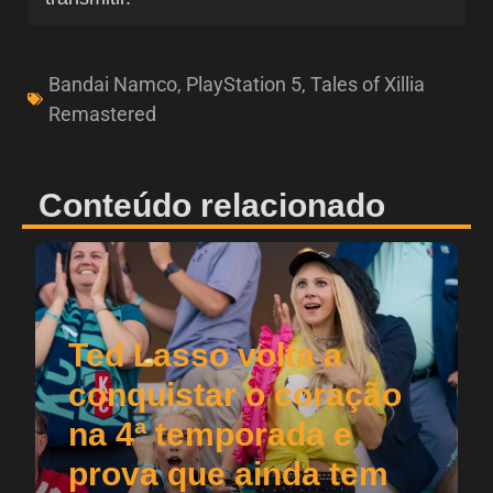
Bandai Namco
,
PlayStation 5
,
Tales of Xillia
Remastered
Conteúdo relacionado
Ted Lasso volta a
conquistar o coração
na 4ª temporada e
prova que ainda tem