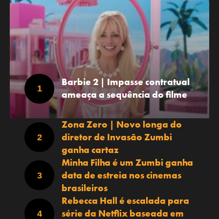
Barbie 2 | Impasse contratual
ameaça a sequência do filme
Zona Zero | Novo longa do
diretor de Invasão Zumbi
ganha cartaz
Minha Filha é um Zumbi ganha
data de estreia nos cinemas
brasileiros
Rebecca Hall é escalada para
série da Netflix baseada em