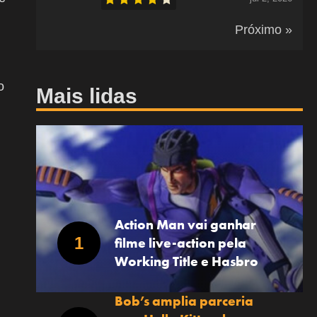
Próximo »
o
Mais lidas
Action Man vai ganhar
filme live-action pela
Working Title e Hasbro
Bob’s amplia parceria