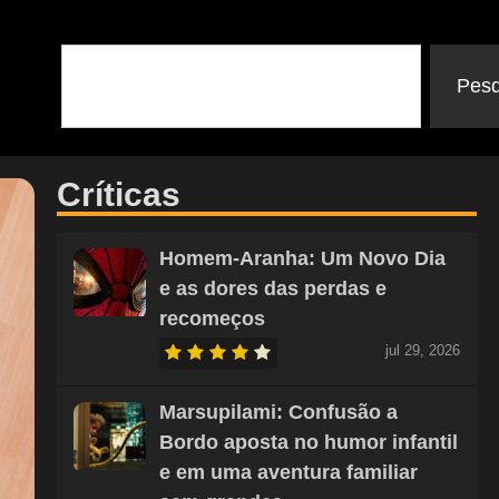
Pesq
Críticas
Homem-Aranha: Um Novo Dia
e as dores das perdas e
recomeços
jul 29, 2026
Marsupilami: Confusão a
Bordo aposta no humor infantil
e em uma aventura familiar