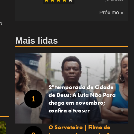
Próximo »
n
Mais lidas
2ª temporada de Cidade
de Deus: A Luta Não Para
chega em novembro;
confira o teaser
O Sorveteiro | Filme de