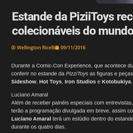
Estande da PiziiToys re
colecionáveis do mund
Wellington Ricelli
09/11/2016
Durante a Comic-Con Experience, que acontece dur
conferir no estande da
PizziToys
as figuras e peças
Sideshow
,
Hot Toys
,
Iron Studios
e
Kotobukiya
.
Luciano Amaral
Além de receber painéis especiais com entrevistas
terão a programação divulgada em breve, assim c
Luciano Amaral
terá um estúdio dentro do estande
durante os quatro dias.