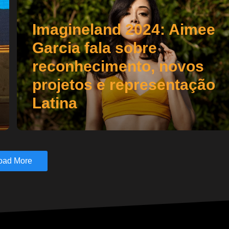
Imagineland 2024: Aimee
Garcia fala sobre
reconhecimento, novos
projetos e representação
Latina
oad More