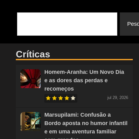
Pesq
Críticas
Homem-Aranha: Um Novo Dia
e as dores das perdas e
recomeços
jul 29, 2026
Marsupilami: Confusão a
Bordo aposta no humor infantil
e em uma aventura familiar