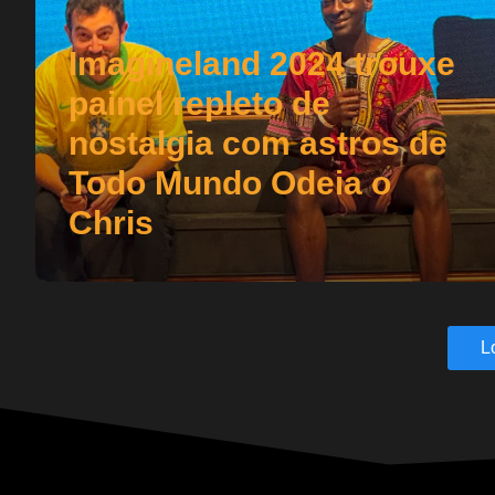
Imagineland 2024 trouxe
painel repleto de
nostalgia com astros de
Todo Mundo Odeia o
Chris
L