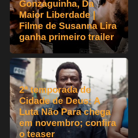
Gonzaguinha, Da
Maior Liberdade |
Filme de Susanna Lira
ganha primeiro trailer
2ª temporada de
Cidade de Deus: A
Luta Não Para chega
em novembro; confira
o teaser