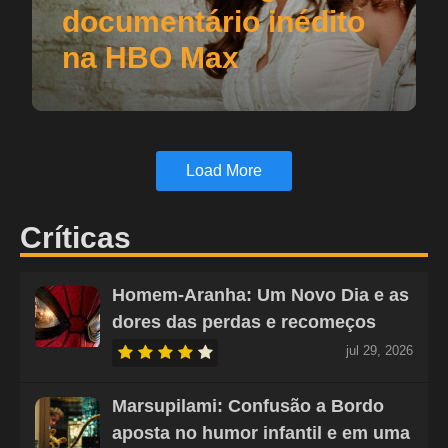
documentário inédito
na HBO Max
Load More
Críticas
Homem-Aranha: Um Novo Dia e as
dores das perdas e recomeços
jul 29, 2026
Marsupilami: Confusão a Bordo
aposta no humor infantil e em uma