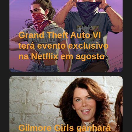
Grand Theft Auto VI
terá evento exclusivo
na Netflix em agosto
Gilmore Girls ganhará