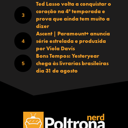
Ted Lasso volta a conquistar o
coração na 4ª temporada e
prova que ainda tem muito a
dizer
Ascent | Paramount+ anuncia
série estrelada e produzida
por Viola Davis
Bons Tempos: Yesteryear
chega às livrarias brasileiras
dia 31 de agosto