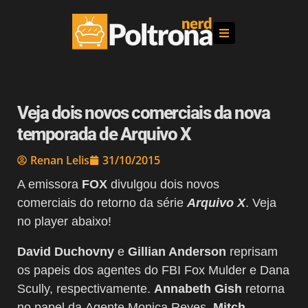
Veja dois novos comerciais da nova
temporada de Arquivo X
Renan Lelis
31/10/2015
A emissora
FOX
divulgou dois novos
comerciais do retorno da série
Arquivo X
. Veja
no player abaixo!
David Duchovny
e
Gillian Anderson
reprisam
os papeis dos agentes do FBI Fox Mulder e Dana
Scully, respectivamente.
Annabeth Gish
retorna
no papel da Agente Monica Reyes.
Mitch