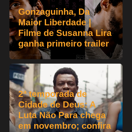
Gonzaguinha, Da
Maior Liberdade |
Filme de Susanna Lira
ganha primeiro trailer
2ª temporada de
Cidade de Deus: A
Luta Não Para chega
em novembro; confira