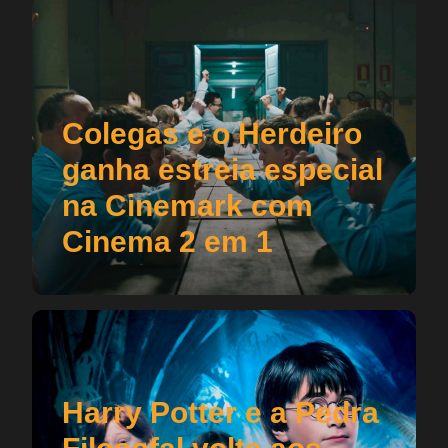
Colegas e o Herdeiro
ganha estreia especial
na Cinemark com
Cinema 2 em 1
Harry Potter e a Pedra