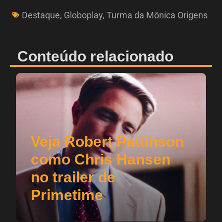
Destaque
,
Globoplay
,
Turma da Mônica Origens
Conteúdo relacionado
Veja Robert Pattinson
como Chris Hansen
no trailer de
Primetime