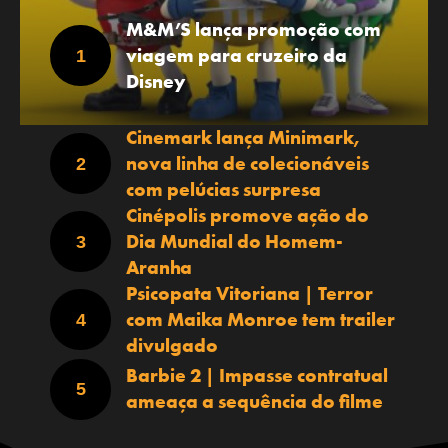
M&M’S lança promoção com
viagem para cruzeiro da
Disney
Cinemark lança Minimark,
nova linha de colecionáveis
com pelúcias surpresa
Cinépolis promove ação do
Dia Mundial do Homem-
Aranha
Psicopata Vitoriana | Terror
com Maika Monroe tem trailer
divulgado
Barbie 2 | Impasse contratual
ameaça a sequência do filme