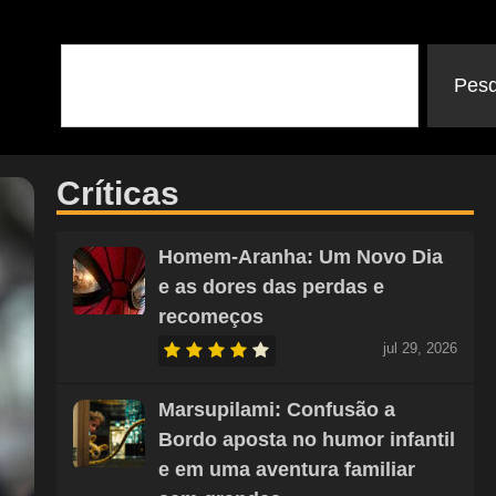
Pesq
Críticas
Homem-Aranha: Um Novo Dia
e as dores das perdas e
recomeços
jul 29, 2026
Marsupilami: Confusão a
Bordo aposta no humor infantil
e em uma aventura familiar