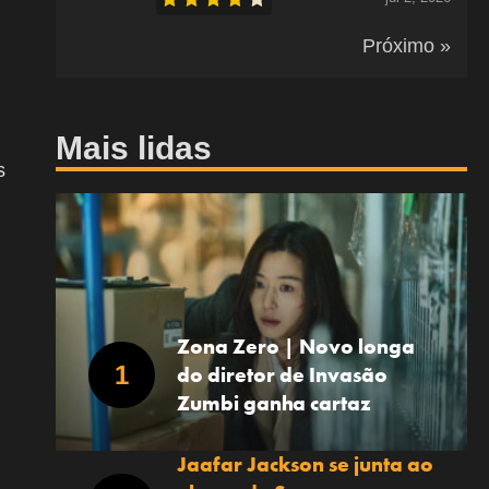
Próximo »
Mais lidas
s
Zona Zero | Novo longa
do diretor de Invasão
Zumbi ganha cartaz
Jaafar Jackson se junta ao