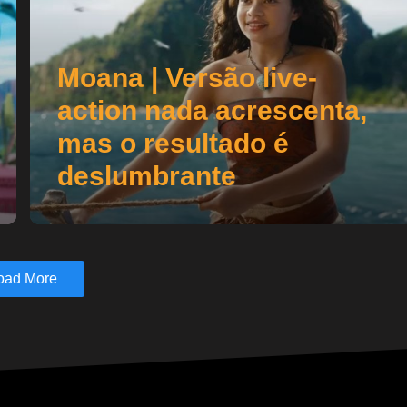
Moana | Versão live-
action nada acrescenta,
mas o resultado é
deslumbrante
oad More