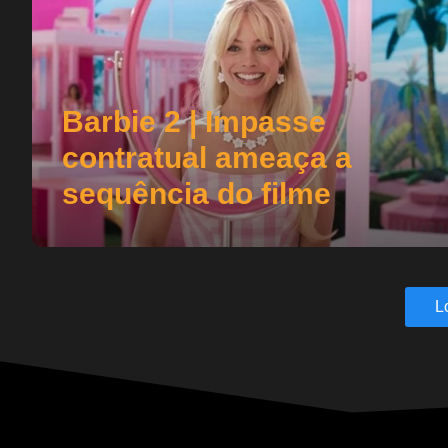
Barbie 2 | Impasse
contratual ameaça a
sequência do filme
L