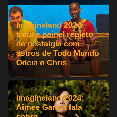
Imagineland 2024
trouxe painel repleto
de nostalgia com
astros de Todo Mundo
Odeia o Chris
Imagineland 2024:
Aimee Garcia fala
sobre