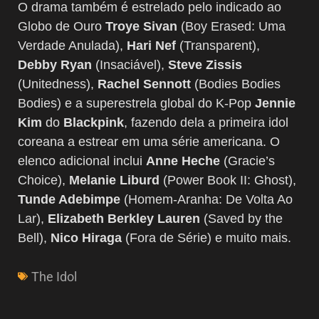
O drama também é estrelado pelo indicado ao
Globo de Ouro
Troye Sivan
(Boy Erased: Uma
Verdade Anulada),
Hari Nef
(Transparent),
Debby Ryan
(Insaciável),
Steve Zissis
(Unitedness),
Rachel Sennott
(Bodies Bodies
Bodies) e a superestrela global do K-Pop
Jennie
Kim
do
Blackpink
, fazendo dela a primeira idol
coreana a estrear em uma série americana. O
elenco adicional inclui
Anne Heche
(Gracie’s
Choice),
Melanie Liburd
(Power Book II: Ghost),
Tunde Adebimpe
(Homem-Aranha: De Volta Ao
Lar),
Elizabeth Berkley Lauren
(Saved by the
Bell),
Nico Hiraga
(Fora de Série) e muito mais.
The Idol