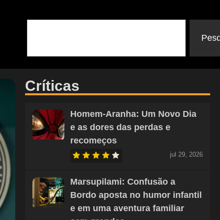
Pesq
Críticas
Homem-Aranha: Um Novo Dia
e as dores das perdas e
recomeços
jul 29, 2026
Marsupilami: Confusão a
Bordo aposta no humor infantil
e em uma aventura familiar