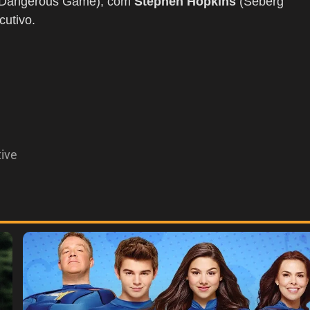
 Dangerous Game), com
Stephen Hopkins
(Seberg
cutivo.
tive