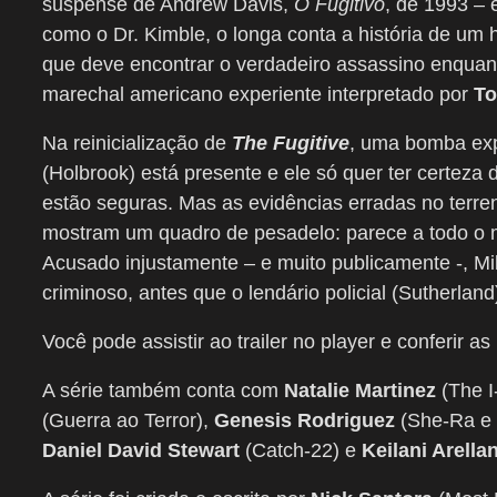
suspense de Andrew Davis,
O Fugitivo
, de 1993 – 
como o Dr. Kimble, o longa conta a história de u
que deve encontrar o verdadeiro assassino enquan
marechal americano experiente interpretado por
T
Na reinicialização de
The Fugitive
, uma bomba exp
(Holbrook) está presente e ele só quer ter certeza d
estão seguras. Mas as evidências erradas no terre
mostram um quadro de pesadelo: parece a todo o m
Acusado injustamente – e muito publicamente -, Mi
criminoso, antes que o lendário policial (Sutherlan
Você pode assistir ao trailer no player e conferir as
A série também conta com
Natalie Martinez
(The I
(Guerra ao Terror),
Genesis Rodriguez
(She-Ra e 
Daniel David Stewart
(Catch-22) e
Keilani Arella