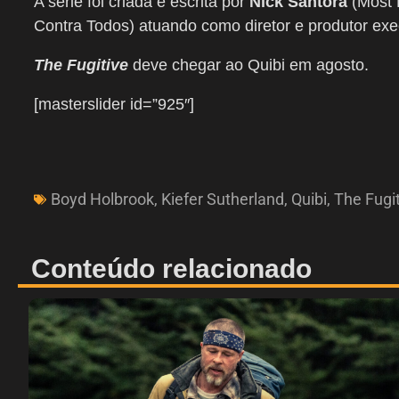
A série foi criada e escrita por
Nick Santora
(Most
Contra Todos) atuando como diretor e produtor exe
The Fugitive
deve chegar ao Quibi em agosto.
[masterslider id=”925″]
Boyd Holbrook
,
Kiefer Sutherland
,
Quibi
,
The Fugi
Conteúdo relacionado