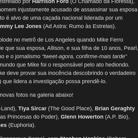
estrelado por
Harrison Ford
(O Chamado da Floresta),
m homem injustamente acusado de assassinar sua esposa
to é alvo de uma caçada nacional liderada por um
ommy Lee Jones
(Ad Astra: Rumo às Estrelas).
lode no metrô de Los Angeles quando Mike Ferro
e que sua esposa, Allison, e sua filha de 10 anos, Pearl
no e o jornalismo
“tweet-agora, confirme-mais tarde”
undo que Mike foi o responsável pelo ato hediondo.
ke deve provar sua inocência descobrindo o verdadeiro
d) que lidera a investigação possa prendê-lo.
 novas fotos na galeria abaixo!
-Land),
Tiya Sircar
(The Good Place),
Brian Geraghty
as Princesas do Poder),
Glenn Howerton
(A.P. Bio),
nes
(Euphoria).