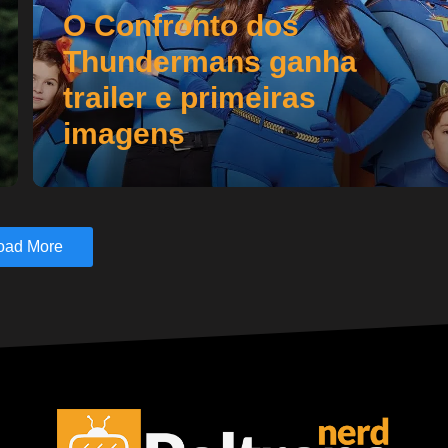
O Confronto dos
Thundermans ganha
trailer e primeiras
imagens
oad More