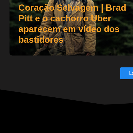
Coração Selvagem | Brad
Pitt e o cachorro Uber
aparecem em vídeo dos
bastidores
L