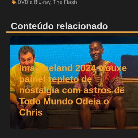
DVD e Blu-ray
,
The Flash
Conteúdo relacionado
Imagineland 2024 trouxe
painel repleto de
nostalgia com astros de
Todo Mundo Odeia o
Chris