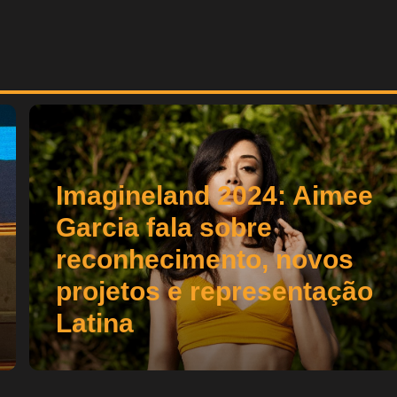
Imagineland 2024: Aimee
Garcia fala sobre
reconhecimento, novos
projetos e representação
Latina