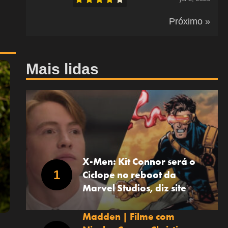
Próximo »
Mais lidas
X-Men: Kit Connor será o
Ciclope no reboot da
Marvel Studios, diz site
Madden | Filme com