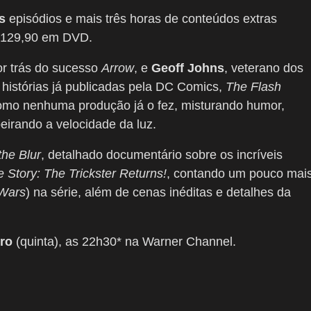
s
episódios e mais três horas de conteúdos extras
$ 129,90 em DVD.
por trás do sucesso
Arrow
, e
Geoff Johns
, veterano dos
histórias já publicadas pela DC Comics,
The Flash
como nenhuma produção já o fez, misturando humor,
eirando a velocidade da luz.
the Blur
, detalhado documentário sobre os incríveis
 Story: The Trickster Returns!
, contando um pouco mai
 Wars
) na série, além de cenas inéditas e detalhes da
ro
(quinta), as 22h30*
na Warner Channel.