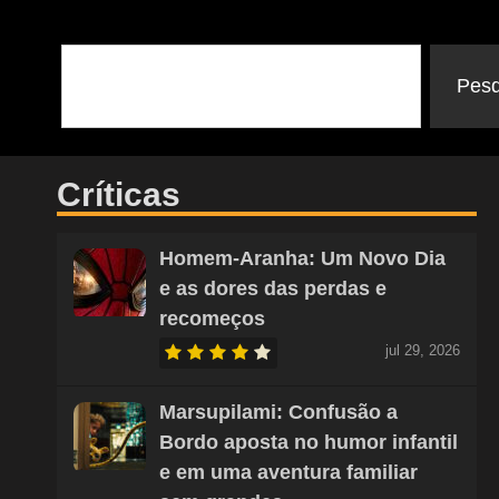
Pesq
Críticas
Homem-Aranha: Um Novo Dia
e as dores das perdas e
recomeços
jul 29, 2026
Marsupilami: Confusão a
Bordo aposta no humor infantil
e em uma aventura familiar