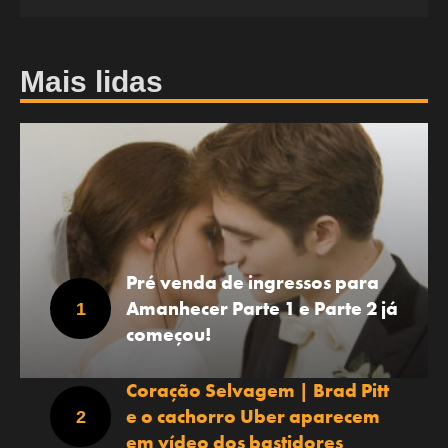
Mais lidas
Pré venda de ingressos para
Amanhecer Parte 1 e Parte 2 já
começou!
Coração Selvagem | Brad Pitt
e o cachorro Uber aparecem
em vídeo dos bastidores