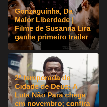
Gonzaguinha, Da
Maior Liberdade |
Filme de Susanna Lira
ganha primeiro trailer
2ª temporada de
Cidade de Deus: A
Luta Não Para chega
em novembro; confira