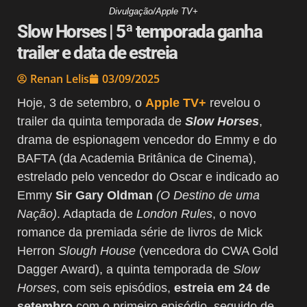
Divulgação/Apple TV+
Slow Horses | 5ª temporada ganha
trailer e data de estreia
Renan Lelis
03/09/2025
Hoje, 3 de setembro, o
Apple TV+
revelou o
trailer da quinta temporada de
Slow Horses
,
drama de espionagem vencedor do Emmy e do
BAFTA (da Academia Britânica de Cinema),
estrelado pelo vencedor do Oscar e indicado ao
Emmy
Sir Gary Oldman
(O Destino de uma
Nação)
. Adaptada de
London Rules
, o novo
romance da premiada série de livros de Mick
Herron
Slough House
(vencedora do CWA Gold
Dagger Award), a quinta temporada de
Slow
Horses
, com seis episódios,
estreia em 24 de
setembro
com o primeiro episódio, seguido de