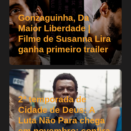
Gonzaguinha, Da
Maior Liberdade |
Filme de Susanna Lira
ganha primeiro trailer
2ª temporada de
Cidade de Deus: A
Luta Não Para chega
em novembro; confira