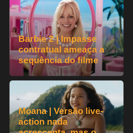
Barbie 2 | Impasse
contratual ameaça a
sequência do filme
Moana | Versão live-
action nada
acrescenta, mas o