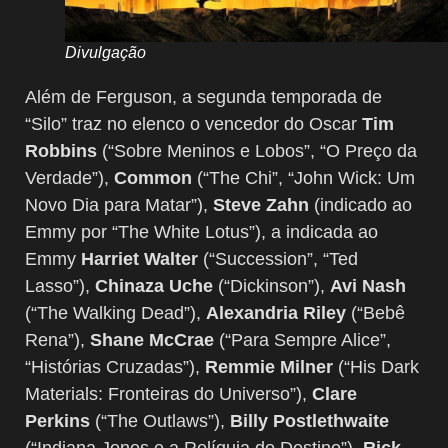
Divulgação
Além de Ferguson, a segunda temporada de
“Silo” traz no elenco o vencedor do Oscar
Tim
Robbins
(“Sobre Meninos e Lobos”, “O Preço da
Verdade”),
Common
(“The Chi”, “John Wick: Um
Novo Dia para Matar”),
Steve Zahn
(indicado ao
Emmy por “The White Lotus”), a indicada ao
Emmy
Harriet Walter
(“Succession”, “Ted
Lasso”),
Chinaza Uche
(“Dickinson”),
Avi Nash
(“The Walking Dead”),
Alexandria Riley
(“Bebê
Rena”),
Shane McCrae
(“Para Sempre Alice”,
“Histórias Cruzadas”),
Remmie Milner
(“His Dark
Materials: Fronteiras do Universo”),
Clare
Perkins
(“The Outlaws”),
Billy Postlethwaite
(“Indiana Jones e a Relíquia do Destino”),
Rick