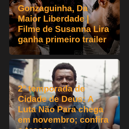
Gonzaguinha, Da
Maior Liberdade |
Filme de Susanna Lira
ganha primeiro trailer
2ª temporada de
Cidade de Deus: A
Luta Não Para chega
em novembro; confira