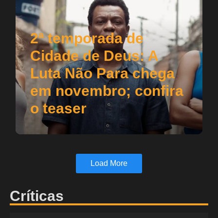
2ª temporada de
Cidade de Deus: A
Luta Não Para chega
em novembro; confira
o teaser
Load More
Críticas