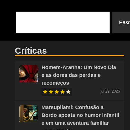
Pesq
Críticas
Homem-Aranha: Um Novo Dia
e as dores das perdas e
recomeços
jul 29, 2026
Marsupilami: Confusão a
Bordo aposta no humor infantil
e em uma aventura familiar