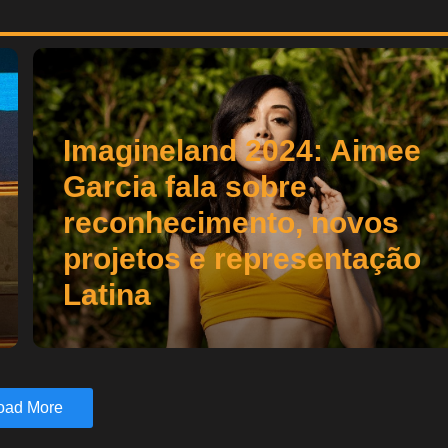
Imagineland 2024: Aimee
Garcia fala sobre
reconhecimento, novos
projetos e representação
Latina
oad More