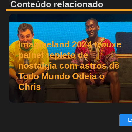
Conteúdo relacionado
Imagineland 2024 trouxe
painel repleto de
nostalgia com astros de
Todo Mundo Odeia o
Chris
L