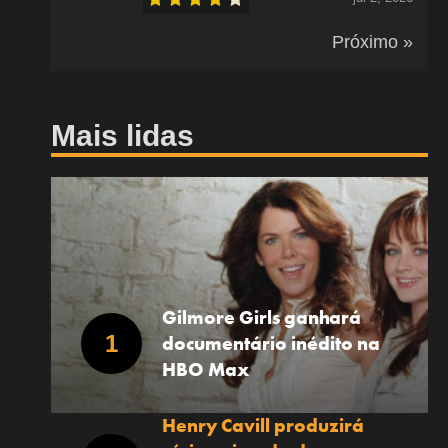
Próximo »
Mais lidas
Gilmore Girls ganhará
documentário inédito na
HBO Max
Henry Cavill produzirá