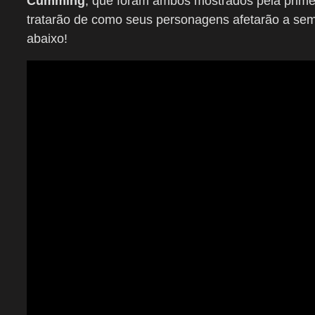
Cumming
, que foram ambos mostrados pela primei
tratarão de como seus personagens afetarão a semp
abaixo!