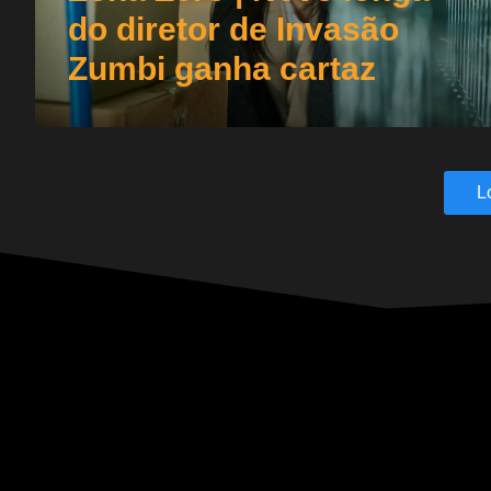
do diretor de Invasão
Zumbi ganha cartaz
L