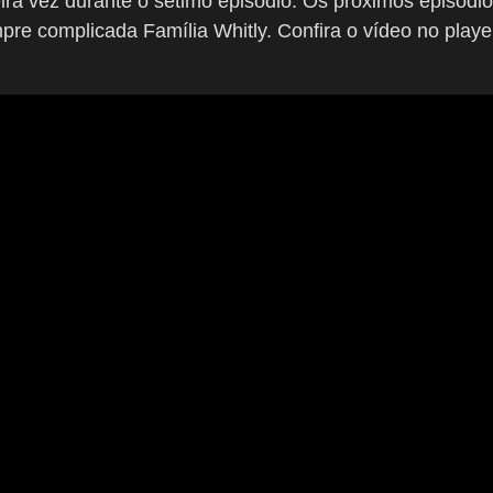
ra vez durante o sétimo episódio. Os próximos episódi
re complicada Família Whitly. Confira o vídeo no playe