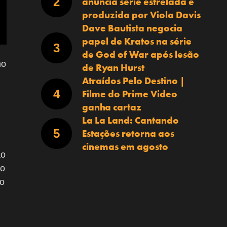
anuncia série estrelada e
produzida por Viola Davis
Dave Bautista negocia
papel de Kratos na série
de God of War após lesão
mo
de Ryan Hurst
Atraídos Pelo Destino |
Filme do Prime Video
ganha cartaz
La La Land: Cantando
Estações retorna aos
cinemas em agosto
ao
do
ão