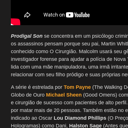
Prodigal Son
se concentra em um psicólogo crimi
os assassinos pensam porque seu pai, Martin Whitl
conhecido como O Cirurgião. Malcolm usará seu gên
investigador forense para ajudar a polícia de Nova
lida com uma mãe manipuladora, uma irmã irritant
relacionar com seu filho pródigo e suas próprias 
A série é estrelada por
Tom Payne
(The Walking De
Globo de Ouro
Michael Sheen
(Good Omens) como 
e cirurgião de sucesso com pacientes de alto perfi
por matar mais de 20 pessoas. Também estão no 
indicado ao Oscar
Lou Diamond Phillips
(O Preço
Hologramas) como Dani,
Halston Sage
(Antes que