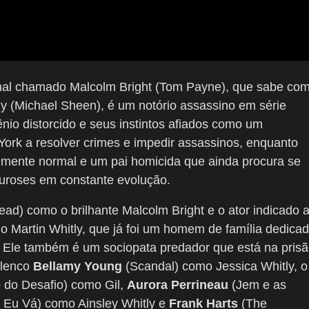
nal chamado Malcolm Bright (Tom Payne), que sabe co
y (Michael Sheen), é um notório assassino em série
io distorcido e seus instintos afiados como um
 York a resolver crimes e impedir assassinos, enquanto
emente normal e um pai homicida que ainda procura se
neuroses em constante evolução.
ad) como o brilhante Malcolm Bright e o ator indicado 
Martin Whitly, que já foi um homem de família dedica
l. Ele também é um sociopata predador que está na pris
elenco
Bellamy Young
(Scandal) como Jessica Whitly, o
 do Desafio) como Gil,
Aurora Perrineau
(Jem e as
 Eu Vá) como Ainsley Whitly e
Frank Harts
(The