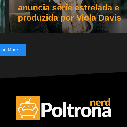
anuncia série estrelada e
produzida por Viola Davis
oad More