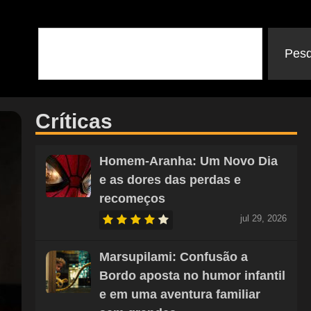
Pesq
Críticas
Homem-Aranha: Um Novo Dia
e as dores das perdas e
recomeços
jul 29, 2026
Marsupilami: Confusão a
Bordo aposta no humor infantil
e em uma aventura familiar