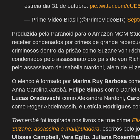
estreia dia 31 de outubro.
pic.twitter.com/c
— Prime Video Brasil (@PrimeVideoBR)
Sept
Produzida pela Paranoid para o Amazon MGM Studios
receber condenados por crimes de grande repercuss
criminosos dentro da prisão como Suzane von Richt
condenados pelo assassinato dos pais de von Rich
pelo assassinato de Isabella Nardoni, além de Eli
O elenco é formado por
Marina Ruy Barbosa
como
Anna Carolina Jatobá,
Felipe Simas
como Daniel 
Lucas Oradovschi
como Alexandre Nardoni,
Caro
como Roger Abdelmassih, e
Letícia Rodrigues
co
Tremembé
foi inspirada nos livros de true crime
Eli
Suzane: assassina e manipuladora
, escritos pelo j
Ulisses Campbell, Vera Egito, Juliana Rosentha