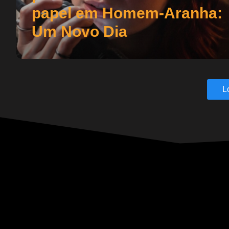
papel em Homem-Aranha:
Um Novo Dia
L