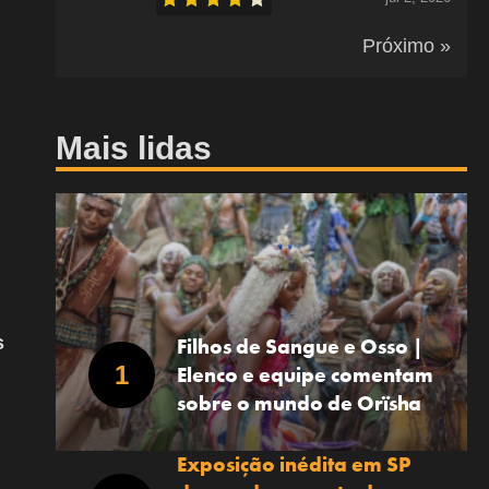
Próximo »
Mais lidas
s
Filhos de Sangue e Osso |
Elenco e equipe comentam
sobre o mundo de Orïsha
Exposição inédita em SP