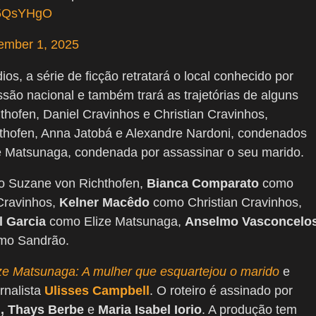
UE5QsYHgO
ember 1, 2025
, a série de ficção retratará o local conhecido por
ão nacional e também trará as trajetórias de alguns
hofen, Daniel Cravinhos e Christian Cravinhos,
thofen, Anna Jatobá e Alexandre Nardoni, condenados
ze Matsunaga, condenada por assassinar o seu marido.
 Suzane von Richthofen,
Bianca Comparato
como
Cravinhos,
Kelner Macêdo
como Christian Cravinhos,
l Garcia
como Elize Matsunaga,
Anselmo Vasconcelo
mo Sandrão.
ze Matsunaga: A mulher que esquartejou o marido
e
ornalista
Ulisses Campbell
. O roteiro é assinado por
l, Thays Berbe
e
Maria Isabel Iorio
. A produção tem