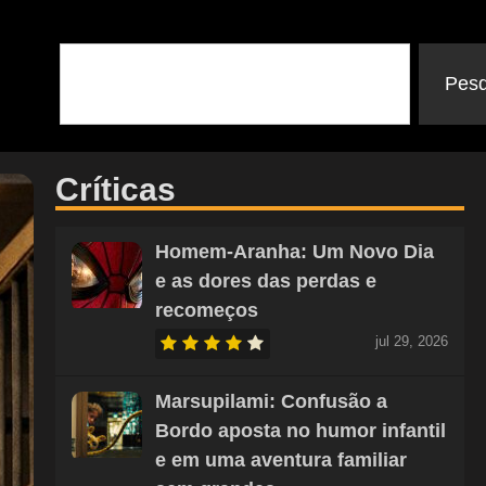
Pesq
Críticas
Homem-Aranha: Um Novo Dia
e as dores das perdas e
recomeços
jul 29, 2026
Marsupilami: Confusão a
Bordo aposta no humor infantil
e em uma aventura familiar