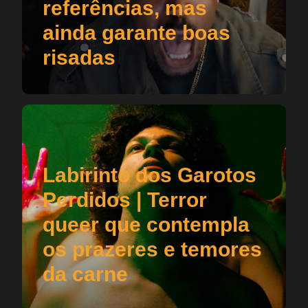
referências, mas
ainda garante boas
risadas
Labirinto dos Garotos
Perdidos | Terror
queer que contempla
os prazeres e temores
da carne