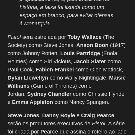
história, a faixa foi listada como um
espaço em branco, para evitar ofensas
à Monarquia.
Pistol
será estrelada por
Toby Wallace
(The
Society) como Steve Jones,
Anson Boon
(1917)
como Johnny Rotten,
Louis Partridge
(Enola
Holmes) como Sid Vicious,
Jacob Slater
como
Paul Cook,
Fabien Frankel
como Glen Matlock,
Dylan Llewellyn
como Wally Nightingale,
Maisie
Williams
(Game of Thrones) como
Jordan,
Sydney Chandler
como Chrissie Hynde
e
Emma Appleton
como Nancy Spungen.
Steve Jones
,
Danny Boyle
e
Craig Pearce
serão os produtores executivos de
Pistol.
A série
foi criada por
Pearce
que assina o roteiro ao lado