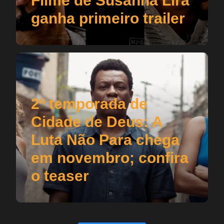
Filme de Susanna Lira
ganha primeiro trailer
2ª temporada de
Cidade de Deus: A
Luta Não Para chega
em novembro; confira
o teaser