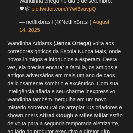
Wandinha chega no dia 3 de setembro.
🖤🕸️
pic.twitter.com/rYwI6vavpQ
— netflixbrasil (@NetflixBrasil)
August
14, 2025
Wandinha Addams
(Jenna Ortega)
volta aos
corredores góticos da Escola Nunca Mais, onde
novos inimigos e infortúnios a esperam. Desta
vez, ela precisa encarar a família, os amigos e
antigos adversários em mais um ano de caos
deliciosamente sombrio e excêntrico. Com sua
inteligência afiada e seu charme inexpressivo,
Wandinha também mergulha em um novo
mistério sobrenatural de arrepiar. Os criadores e
showrunners
Alfred Gough
e
Miles Millar
estão
de volta para a segunda temporada eletrizante,
ao lado do produtor executivo e diretor
Tim