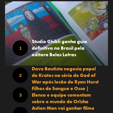
Studio Ghibli ganha guia
definitivo no Brasil pela
editora Belas Letras
Dave Bautista negocia papel
de Kratos na série de God of
War após lesão de Ryan Hurst
Filhos de Sangue e Osso |
Elenco e equipe comentam
sobre o mundo de Orïsha
Action Man vai ganhar filme