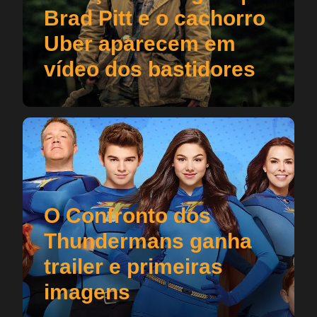
Brad Pitt e o cachorro
Uber aparecem em
vídeo dos bastidores
O Confronto dos
Thundermans ganha
trailer e primeiras
imagens