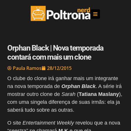
Orphan Black | Nova temporada
contará com mais um clone
Paula Ramos
28/12/2015
O clube do clone irá ganhar mais um integrante
na nova temporada de
Orphan Black
. A série irá
mostrar outro clone de
Sarah
(
Tatiana Maslany
),
com uma singela diferença de suas irmãs: ela ja
saberá tudo sobre as outras.
O site
Entertainment Weekly
revelou que a nova
“seestra” se chamará
M.K
e que ela