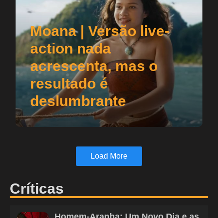
Moana | Versão live-
action nada
acrescenta, mas o
resultado é
deslumbrante
Load More
Críticas
Homem-Aranha: Um Novo Dia e as