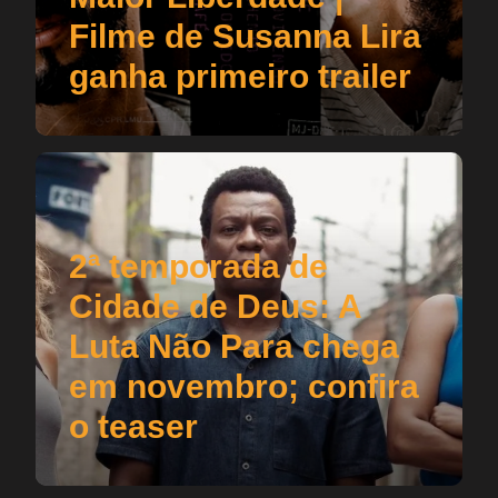
Filme de Susanna Lira
ganha primeiro trailer
2ª temporada de
Cidade de Deus: A
Luta Não Para chega
em novembro; confira
o teaser