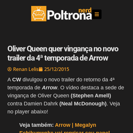
Oliver Queen quer vingança no novo
trailer da 4ª temporada de Arrow
Renan Lelis
25/12/2015
A
CW
divulgou o novo trailer do retorno da 4ª
temporada de
Arrow
. O vídeo destaca a sede de
vingança de Oliver Queen
(Stephen Amell)
contra Damien Dahrk
(Neal McDonough)
. Veja
no player abaixo!
Veja também:
Arrow | Megalyn
Echikunwoke vai reprisar seu papel