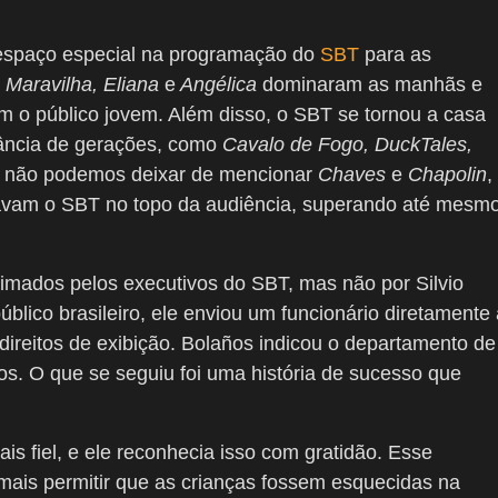
 espaço especial na programação do
SBT
para as
 Maravilha, Eliana
e
Angélica
dominaram as manhãs e
m o público jovem. Além disso, o SBT se tornou a casa
ância de gerações, como
Cavalo de Fogo, DuckTales,
ro, não podemos deixar de mencionar
Chaves
e
Chapolin
,
avam o SBT no topo da audiência, superando até mesm
imados pelos executivos do SBT, mas não por Silvio
lico brasileiro, ele enviou um funcionário diretamente 
direitos de exibição. Bolaños indicou o departamento de
dos. O que se seguiu foi uma história de sucesso que
mais fiel, e ele reconhecia isso com gratidão. Esse
mais permitir que as crianças fossem esquecidas na