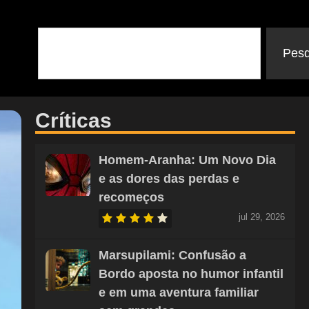
Pesq
Críticas
Homem-Aranha: Um Novo Dia
e as dores das perdas e
recomeços
jul 29, 2026
Marsupilami: Confusão a
Bordo aposta no humor infantil
e em uma aventura familiar