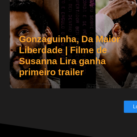
Gonzaguinha, Da Maior
Liberdade | Filme de
Susanna Lira ganha
primeiro trailer
L