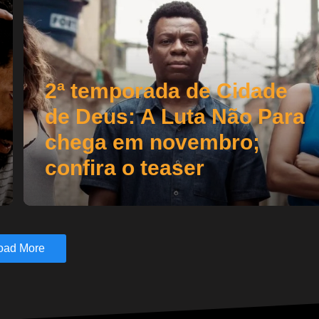
2ª temporada de Cidade
de Deus: A Luta Não Para
chega em novembro;
confira o teaser
oad More