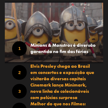
Minions & Monstros é diversão
garantida no fim das férias
Elvis Presley chega ao Brasil
em concertos e exposição que
visitarão diversas capitais
Cinemark lança Minimark,
nova linha de colecionáveis
com pelúcias surpresa
Melhor do que nos Filmes: