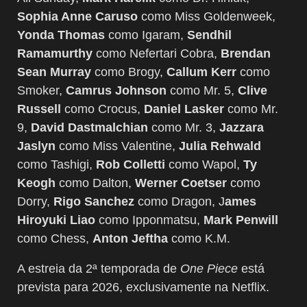
Sophia Anne Caruso
como Miss Goldenweek,
Yonda Thomas
como Igaram,
Sendhil
Ramamurthy
como Nefertari Cobra,
Brendan
Sean Murray
como Brogy,
Callum Kerr
como
Smoker,
Camrus Johnson
como Mr. 5,
Clive
Russell
como Crocus,
Daniel Lasker
como Mr.
9,
David Dastmalchian
como Mr. 3,
Jazzara
Jaslyn
como Miss Valentine,
Julia Rehwald
como Tashigi,
Rob Colletti
como Wapol,
Ty
Keogh
como Dalton,
Werner Coetser
como
Dorry,
Rigo Sanchez
como Dragon, J
ames
Hiroyuki Liao
como Ipponmatsu,
Mark Penwill
como Chess,
Anton Jeftha
como K.M.
A estreia da 2ª temporada de
One Piece
está
prevista para 2026, exclusivamente na Netflix.