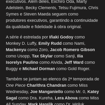
executivos. Além deles, Eiichiro Oda, Marty
Adelstein, Becky Clements, Tetsu Fujimura, Chris
Symes e Steven Maeda seguem como
produtores executivos, garantindo a continuidade
da qualidade e fidelidade à obra original.
A série é estrelada por
Iñaki Godoy
como
Monkey D. Luffy,
Emily Rudd
como Nami,
Mackenyu
como Zoro,
Jacob Romero Gibson
como Usopp,
Tax Skylar
como Sanji,
Ilia
Isorelys Paulino
como Alvida,
Jeff Ward
como
Buggy e
Michael Dorman
como Gold Roger.
Também se juntam ao elenco da 2ª temporada de
One Piece
Charithra Chandran
como Miss
Wednesday,
Joe Manganiello
como Mr. 0,
Katey
Sagal
como Dra. Kureha,
Lera Abova
como Miss
All Sunday,
Mark Harelik
como Dr. Hiriluk,