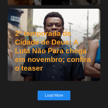
2ª temporada de
Cidade de Deus: A
Luta Não Para chega
em novembro; confira
o teaser
Load More