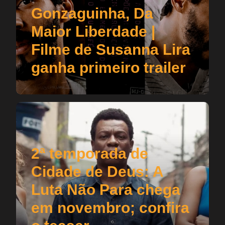
Gonzaguinha, Da
Maior Liberdade |
Filme de Susanna Lira
ganha primeiro trailer
2ª temporada de
Cidade de Deus: A
Luta Não Para chega
em novembro; confira