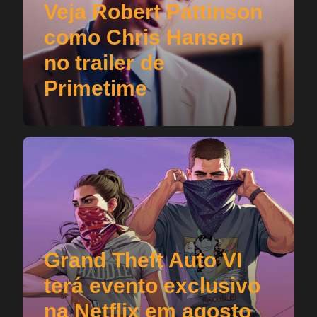
Veja Robert Pattinson
como Chris Hansen
no trailer de
Primetime
Grand Theft Auto VI
terá evento exclusivo
na Netflix em agosto