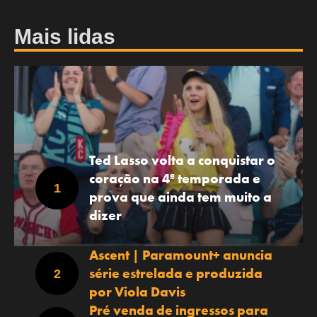
Mais lidas
Ted Lasso volta a conquistar o
coração na 4ª temporada e
prova que ainda tem muito a
dizer
Ascent | Paramount+ anuncia
série estrelada e produzida
por Viola Davis
Pré venda de ingressos para