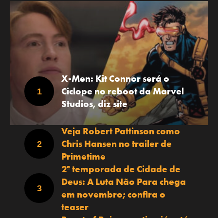
X-Men: Kit Connor será o
Ciclope no reboot da Marvel
Studios, diz site
Veja Robert Pattinson como
Chris Hansen no trailer de
Primetime
2ª temporada de Cidade de
Deus: A Luta Não Para chega
em novembro; confira o
teaser