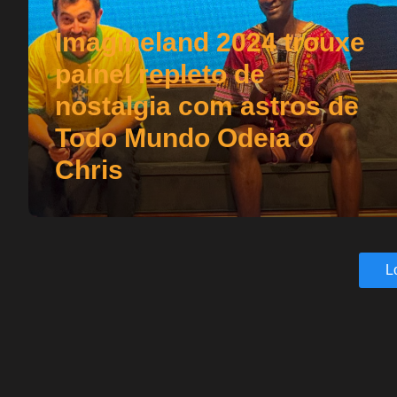
Imagineland 2024 trouxe
painel repleto de
nostalgia com astros de
Todo Mundo Odeia o
Chris
L