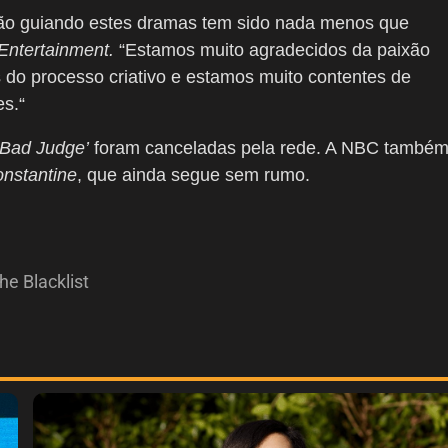
ão
guiando
estes
dramas
tem
sido nada menos que
Entertainment.
“Estamos
muito
agradecidos
da paixão
s
do processo criativo
e
estamos muito contentes de
es.
“
 ‘Bad Judge’
foram canceladas pela rede. A NBC també
nstantine
, que ainda segue sem rumo.
he Blacklist