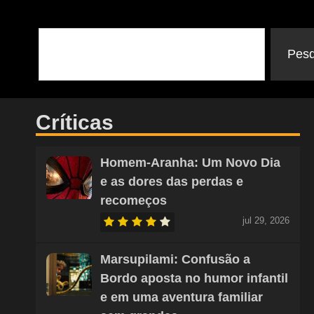
Pesq
Críticas
Homem-Aranha: Um Novo Dia
e as dores das perdas e
recomeços
jul 29, 2026
Marsupilami: Confusão a
Bordo aposta no humor infantil
e em uma aventura familiar