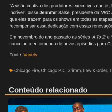
“
A
visão criativa
dos produtores executivos
que est
incrível”, disse
Jennifer
Salke
, presidente da
NBC
que eles trazem para
os shows
em todas as etapa
recompensar
essa dedicação
com essas
renovaçõ
Em novembro do ano passado as séries
‘A To Z’ e
cancelou a encomenda de novos episódios para
Co
Fonte:
Variety
Chicago Fire
,
Chicago P.D.
,
Grimm
,
Law & Order
,
T
Conteúdo relacionado