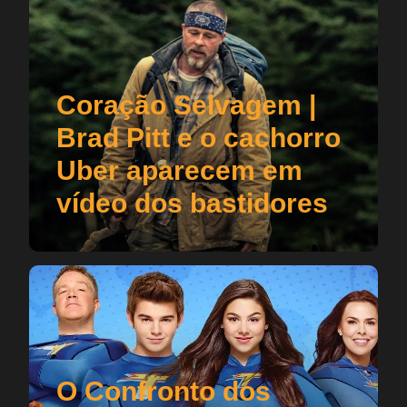
Coração Selvagem |
Brad Pitt e o cachorro
Uber aparecem em
vídeo dos bastidores
O Confronto dos