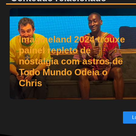
Imagineland 2024 trouxe
painel repleto de
nostalgia com astros de
Todo Mundo Odeia o
Chris
L