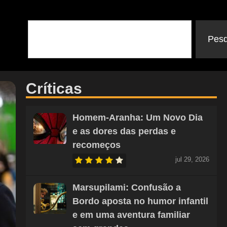
Pesq
Críticas
Homem-Aranha: Um Novo Dia
e as dores das perdas e
recomeços
jul 29, 2026
Marsupilami: Confusão a
Bordo aposta no humor infantil
e em uma aventura familiar