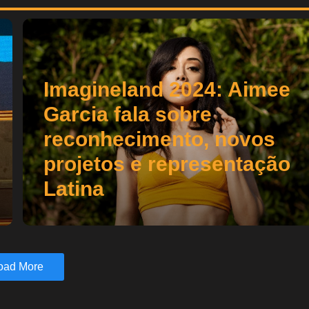
Imagineland 2024: Aimee
Garcia fala sobre
reconhecimento, novos
projetos e representação
Latina
oad More