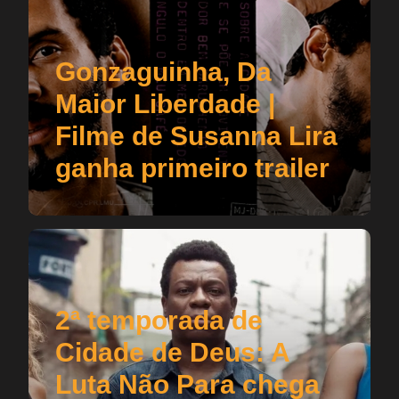
Gonzaguinha, Da
Maior Liberdade |
Filme de Susanna Lira
ganha primeiro trailer
2ª temporada de
Cidade de Deus: A
Luta Não Para chega