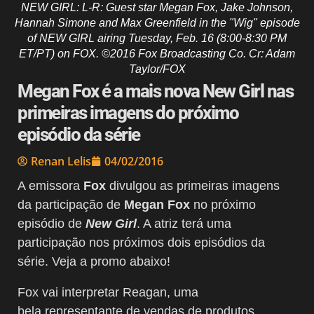
NEW GIRL: L-R: Guest star Megan Fox, Jake Johnson,
Hannah Simone and Max Greenfield in the "Wig" episode
of NEW GIRL airing Tuesday, Feb. 16 (8:00-8:30 PM
ET/PT) on FOX. ©2016 Fox Broadcasting Co. Cr: Adam
Taylor/FOX
Megan Fox é a mais nova New Girl nas
primeiras imagens do próximo
episódio da série
Renan Lelis
04/02/2016
A emissora
Fox
divulgou as primeiras imagens
da participação de
Megan Fox
no próximo
episódio de
New Girl
. A atriz terá uma
participação nos próximos dois episódios da
série. Veja a promo abaixo!
Fox vai interpretar Reagan, uma
bela representante de vendas de produtos