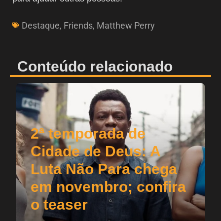
Destaque
,
Friends
,
Matthew Perry
Conteúdo relacionado
2ª temporada de
Cidade de Deus: A
Luta Não Para chega
em novembro; confira
o teaser