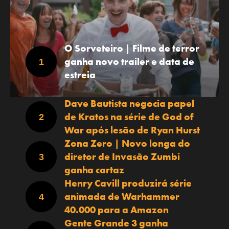
O Sorveteiro | Filme de terror
ganha novo trailer e data de
estreia
Dave Bautista negocia papel
de Kratos na série de God of
War após lesão de Ryan Hurst
Zona Zero | Novo longa do
diretor de Invasão Zumbi
ganha cartaz
Henry Cavill produzirá série
animada de Warhammer
40.000 para a Amazon
Gente Grande 3 ganha