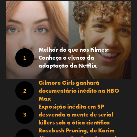
Melhor do que nos Filmes:
Conheça o elenco da
adaptação da Netflix
Gilmore Girls ganhará
documentário inédito na HBO
Max
Exposição inédita em SP
desvenda a mente de serial
killers sob a ótica científica
Rosebush Pruning, de Karim