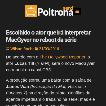
Escolhido o ator que irá interpretar
MacGyver no reboot da série
Wilson Rocha
21/03/2016
De acordo com o
The Hollywood Reporter
, o
ator
Lucas Till
(
X-Men
) será o novo MacGyver
no reboot do canal CBS.
A produção sofreu uma baixa com a saída de
James Wan
(Invocação do Mal, Velozes e
Furiosos 7)
na direção do piloto. Conflitos de
agenda impediram o trabalho na série, mas ele
seguirá como produtor executivo.