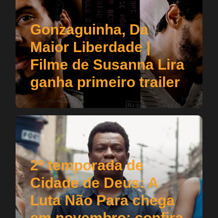
Gonzaguinha, Da
Maior Liberdade |
Filme de Susanna Lira
ganha primeiro trailer
2ª temporada de
Cidade de Deus: A
Luta Não Para chega
em novembro; confira