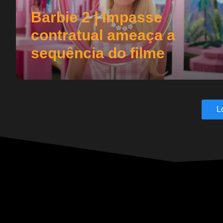
Barbie 2 | Impasse
contratual ameaça a
sequência do filme
L