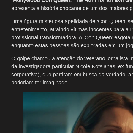
“
Hollywood Con Queen: The Hunt for an Evil Ge
apresenta a história chocante de um dos maiores 
Uma figura misteriosa apelidada de ‘Con Queen’ se
entretenimento, atraindo vítimas inocentes para 
profissional transformadora. A ‘Con Queen’ esgot
enquanto estas pessoas são exploradas em um jog
O golpe chamou a atenção do veterano jornalista i
da investigadora particular Nicole Kotsianas, ex-fu
corporativa), que partiram em busca da verdade, a
poderiam ter imaginado.