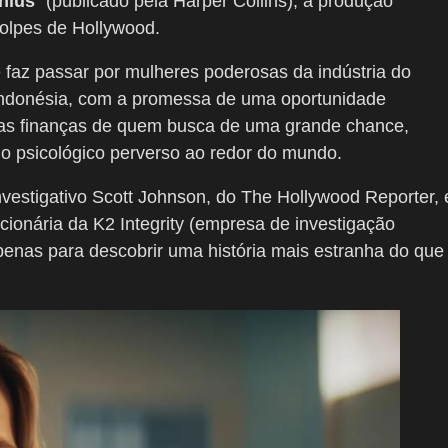
nius
” (publicado pela Harper Collins), a produção
golpes de Hollywood.
 faz passar por mulheres poderosas da indústria do
a Indonésia, com a promessa de uma oportunidade
a as finanças de quem busca de uma grande chance,
o psicológico perverso ao redor do mundo.
nvestigativo Scott Johnson, do The Hollywood Reporter, 
ncionária da K2 Integrity (empresa de investigação
penas para descobrir uma história mais estranha do que