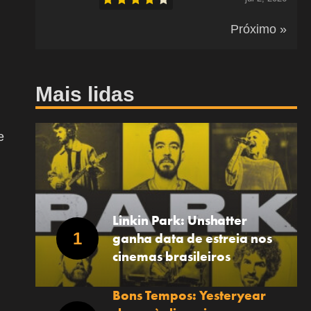
Próximo »
Mais lidas
e
Linkin Park: Unshatter
ganha data de estreia nos
cinemas brasileiros
Bons Tempos: Yesteryear