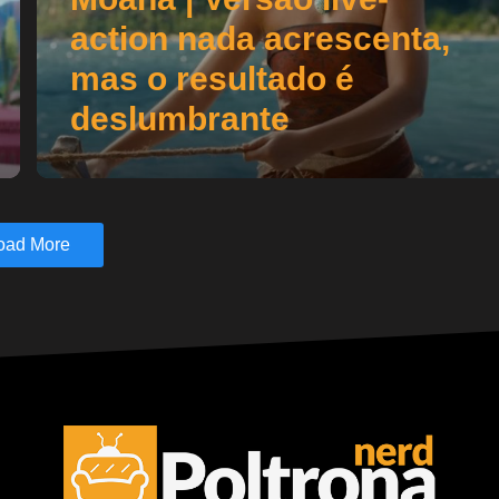
action nada acrescenta,
mas o resultado é
deslumbrante
oad More