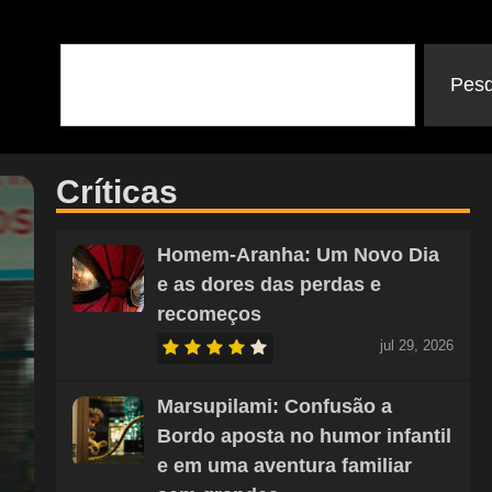
Pesq
Críticas
Homem-Aranha: Um Novo Dia
e as dores das perdas e
recomeços
jul 29, 2026
Marsupilami: Confusão a
Bordo aposta no humor infantil
e em uma aventura familiar