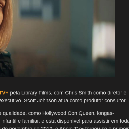
TV+
pela Library Films, com Chris Smith como diretor e
xecutivo. Scott Johnson atua como produtor consultor.
e qualidade, como Hollywood Con Queen, longas-
fantil e familiar, e está disponível para assistir em tod
º de novembro de 2019, o Apple TV+ tornou-se o primei