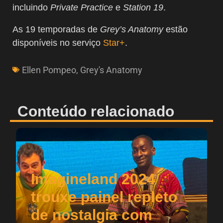
incluindo
Private Practice
e
Station 19
.
As 19 temporadas de
Grey’s Anatomy
estão
disponíveis no serviço
Star+
.
Ellen Pompeo
,
Grey's Anatomy
Conteúdo relacionado
Imagineland 2024
trouxe painel repleto
de nostalgia com