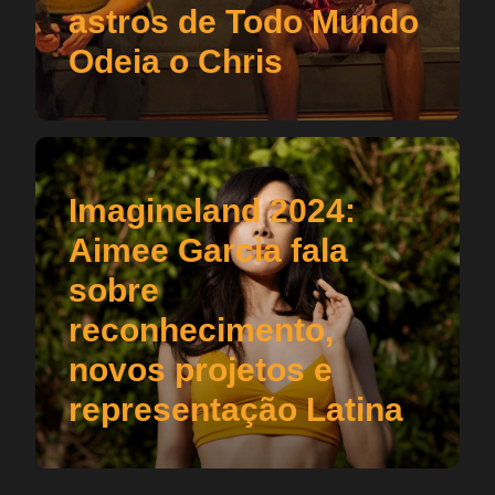
astros de Todo Mundo
Odeia o Chris
Imagineland 2024:
Aimee Garcia fala
sobre
reconhecimento,
novos projetos e
representação Latina