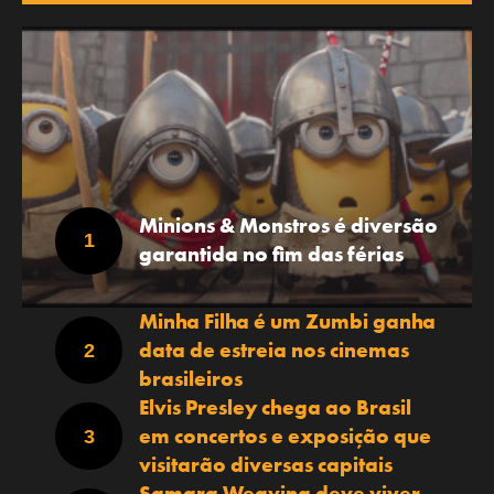
Minions & Monstros é diversão
garantida no fim das férias
Minha Filha é um Zumbi ganha
data de estreia nos cinemas
brasileiros
Elvis Presley chega ao Brasil
em concertos e exposição que
visitarão diversas capitais
Samara Weaving deve viver