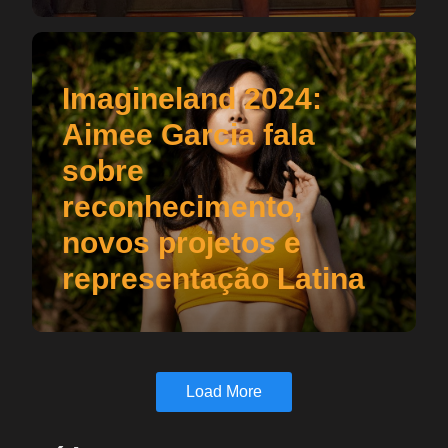
Imagineland 2024:
Aimee Garcia fala
sobre
reconhecimento,
novos projetos e
representação Latina
Load More