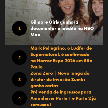
Gilmore Girls ganhará
documentário inédito na HBO
Max
Mark Pellegrino, o Lucifer de
Supernatural, é confirmado
na Horror Expo 2026 em São
Paulo
Zona Zero | Novo longa do
diretor de Invasão Zumbi
ganha cartaz
Pré venda de ingressos para
Amanhecer Parte 1 e Parte 2 já
começou!