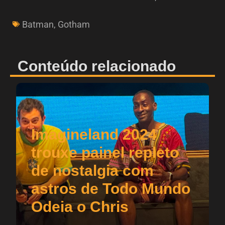
Batman
,
Gotham
Conteúdo relacionado
Imagineland 2024
trouxe painel repleto
de nostalgia com
astros de Todo Mundo
Odeia o Chris